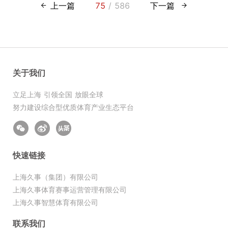
上一篇
75
/ 586
下一篇
关于我们
立足上海 引领全国 放眼全球
努力建设综合型优质体育产业生态平台
快速链接
上海久事（集团）有限公司
上海久事体育赛事运营管理有限公司
上海久事智慧体育有限公司
联系我们