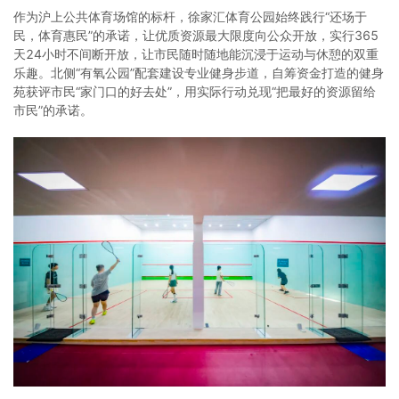
作为沪上公共体育场馆的标杆，徐家汇体育公园始终践行“还场于
民，体育惠民”的承诺，让优质资源最大限度向公众开放，实行365
天24小时不间断开放，让市民随时随地能沉浸于运动与休憩的双重
乐趣。北侧“有氧公园”配套建设专业健身步道，自筹资金打造的健身
苑获评市民“家门口的好去处”，用实际行动兑现“把最好的资源留给
市民”的承诺。