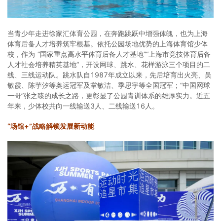
当青少年走进徐家汇体育公园，在奔跑跳跃中增强体魄，也为上海
体育后备人才培养筑牢根基。依托公园场地优势的上海体育馆少体
校，作为 “国家重点高水平体育后备人才基地”“上海市竞技体育后备
人才社会培养精英基地”，开设网球、跳水、花样游泳三个项目的二
线、三线运动队。跳水队自1987年成立以来，先后培育出火亮、吴
敏霞、陈芋汐等奥运冠军及掌敏洁、季思宇等全国冠军；“中国网球
一哥”张之臻的成长之路，更彰显了公园青训体系的雄厚实力。近五
年来，少体校共向一线输送3人、二线输送16人。
“场馆+”战略解锁发展新动能