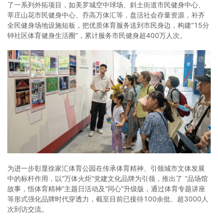
了一系列外拓项目，如美罗城空中球场、斜土街道市民健身中心、
莘庄山花市民健身中心、乔高万体汇等，盘活社会存量资源，补齐
全民健身场地设施短板，把优质体育服务送到市民身边，构建“15分
钟社区体育健身生活圈”，累计服务市民健身超400万人次。
为进一步彰显徐家汇体育公园在传承体育精神、引领城市文体发展
中的标杆作用，以“万体火炬”党建文化品牌为引领，推出了 “品场馆
故事，悟体育精神”主题日活动及“同心”升级版，通过体育专题讲座
等形式强化品牌时代穿透力，截至目前已接待100余批、超3000人
次到访交流。