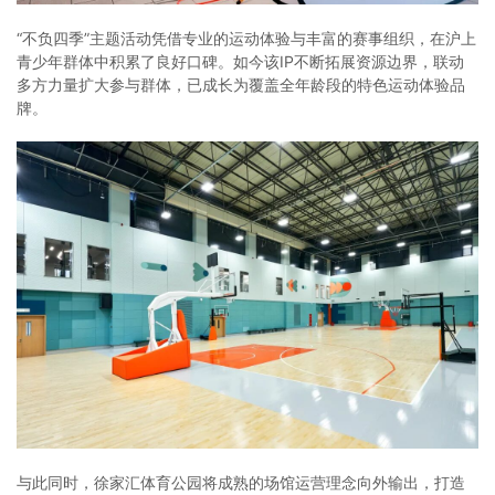
“不负四季”主题活动凭借专业的运动体验与丰富的赛事组织，在沪上
青少年群体中积累了良好口碑。如今该IP不断拓展资源边界，联动
多方力量扩大参与群体，已成长为覆盖全年龄段的特色运动体验品
牌。
与此同时，徐家汇体育公园将成熟的场馆运营理念向外输出，打造