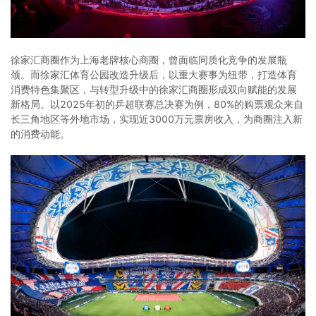
徐家汇商圈作为上海老牌核心商圈，曾面临同质化竞争的发展瓶
颈。而徐家汇体育公园改造升级后，以重大赛事为纽带，打造体育
消费特色集聚区，与转型升级中的徐家汇商圈形成双向赋能的发展
新格局。以2025年初的乒超联赛总决赛为例，80%的购票观众来自
长三角地区等外地市场，实现近3000万元票房收入，为商圈注入新
的消费动能。