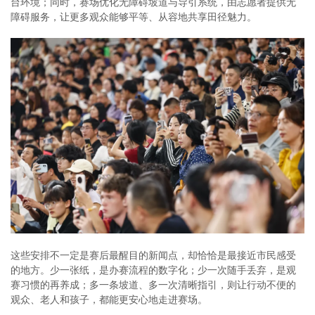
台环境；同时，赛场优化无障碍坡道与导引系统，由志愿者提供无
障碍服务，让更多观众能够平等、从容地共享田径魅力。
这些安排不一定是赛后最醒目的新闻点，却恰恰是最接近市民感受
的地方。少一张纸，是办赛流程的数字化；少一次随手丢弃，是观
赛习惯的再养成；多一条坡道、多一次清晰指引，则让行动不便的
观众、老人和孩子，都能更安心地走进赛场。