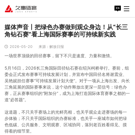
媒体声音丨把绿色办赛做到观众身边！从“长三
角钻石赛”看上海国际赛事的可持续新实践
2026-05-20
来源：解放日报
一场世界顶级的田径赛事，留下不只是速度、力量和激情。
5月16日，2026长三角国际田径钻石赛在绍兴柯桥举行。赛前，组
委会正式发布赛事可持续发展计划，并宣布中国田径名将谢震业、
吴艳妮担任赛事“可持续发展计划大使”。对于一项从上海出发、向长
三角延展的国际赛事来说，这个动作释放出更深一层信号：绿色办
赛，正从赛事组织的“附加分”，成为上海打造国际体育赛事之都的一
道“必答题”。
这道题，不只关乎赛场上的光鲜亮相，也关乎观众走进赛场的每一
步体验；不只关乎国际组织的办赛标准，也关乎一座城市如何把绿
色低碳、公共服务、文明观赛、区域协同，落到老百姓看得见、摸
得着的细节里。