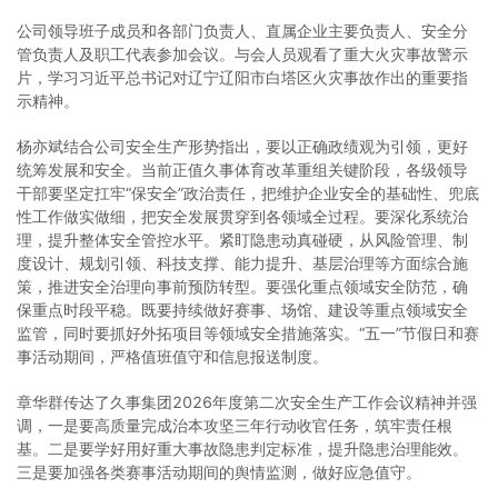
公司领导班子成员和各部门负责人、直属企业主要负责人、安全分
管负责人及职工代表参加会议。与会人员观看了重大火灾事故警示
片，学习习近平总书记对辽宁辽阳市白塔区火灾事故作出的重要指
示精神。
杨亦斌结合公司安全生产形势指出，要以正确政绩观为引领，更好
统筹发展和安全。当前正值久事体育改革重组关键阶段，各级领导
干部要坚定扛牢“保安全”政治责任，把维护企业安全的基础性、兜底
性工作做实做细，把安全发展贯穿到各领域全过程。要深化系统治
理，提升整体安全管控水平。紧盯隐患动真碰硬，从风险管理、制
度设计、规划引领、科技支撑、能力提升、基层治理等方面综合施
策，推进安全治理向事前预防转型。要强化重点领域安全防范，确
保重点时段平稳。既要持续做好赛事、场馆、建设等重点领域安全
监管，同时要抓好外拓项目等领域安全措施落实。“五一”节假日和赛
事活动期间，严格值班值守和信息报送制度。
章华群传达了久事集团2026年度第二次安全生产工作会议精神并强
调，一是要高质量完成治本攻坚三年行动收官任务，筑牢责任根
基。二是要学好用好重大事故隐患判定标准，提升隐患治理能效。
三是要加强各类赛事活动期间的舆情监测，做好应急值守。