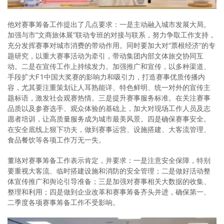
他对赛事筹备工作提出了几点要求：一是主动融入城市发展大局。
加强与市“文商旅体展”联动专班的对接与联系，努力争取工作支持，
充分发挥赛事对城市消费的带动作用。同时要加大对“票根经济”的专
题研究，以重大赛事活动为牵引，带动集团内部文体旅交协同互
动。二是在宣传工作上持续发力。加强推广和宣传，以多种渠道、
手段扩大F1中国大奖赛的影响力和吸引力，打造赛事优质传播内
容，尤其要注重策划让人耳熟能详、特色鲜明、统一对外的宣传主
题标语，激发社会观赛热情。三是提升赛事服务标准。在关注赛事
品质以及参赛选手、观众体验的基础上，加大对现场工作人员及志
愿者培训，让高质量服务成为城市最美风景。四是确保赛事安全。
在安全底线上狠下功夫，做到赛事运营、设施搭建、大客流管理、
食品餐饮等各项工作万无一失。
董珞对赛事筹备工作表示肯定，并要求：一是注意安全保障，特别
要重视大客流、临时搭建设施和消防的安全管理；二是做好活动整
体宣传推广和舆论引导准备；三是加强对赛事相关大数据的收集、
整理和利用；四是做到企业改革和赛事筹备齐头并进，确保第一、
二季度各项赛事筹备工作不受影响。